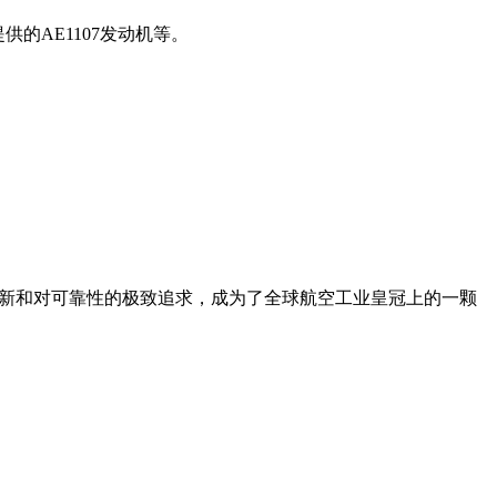
供的AE1107发动机等。
术创新和对可靠性的极致追求，成为了全球航空工业皇冠上的一颗