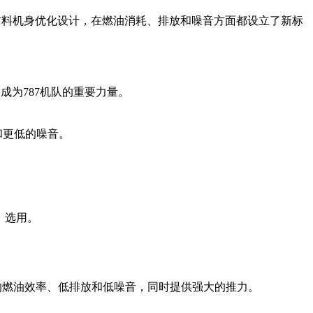
合材料机身优化设计，在燃油消耗、排放和噪音方面都设立了新标
成为787机队的重要力量。
升和更低的噪音。
）选用。
无与伦比的燃油效率、低排放和低噪音，同时提供强大的推力。