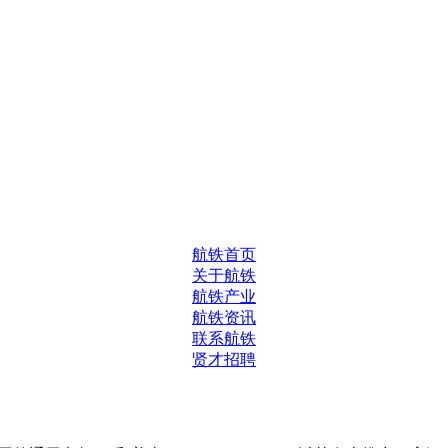
航铁首页
关于航铁
航铁产业
航铁资讯
联系航铁
贤才招聘