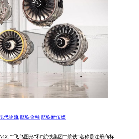
现代物流
航铁金融
航铁新传媒
CAGC”“飞鸟图形”和“航铁集团”“航铁”名称是注册商标