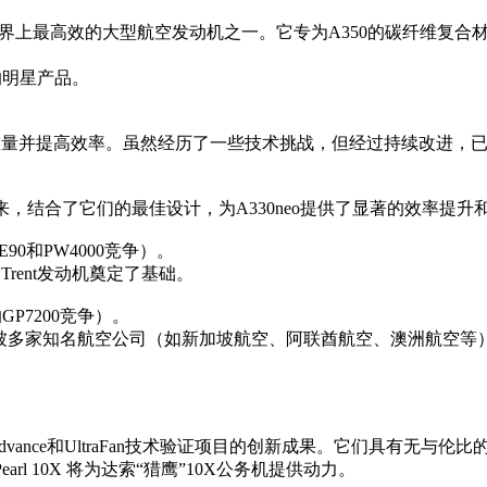
世界上最高效的大型航空发动机之一。它专为A350的碳纤维复
的明星产品。
重量并提高效率。虽然经历了一些技术挑战，但经过持续改进，已
技术衍生而来，结合了它们的最佳设计，为A330neo提供了显著的效率提
E90和PW4000竞争）。
rent发动机奠定了基础。
的GP7200竞争）。
，被多家知名航空公司（如新加坡航空、阿联酋航空、澳洲航空等
来自Advance和UltraFan技术验证项目的创新成果。它们具有
Pearl 10X 将为达索“猎鹰”10X公务机提供动力。