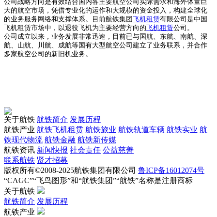
公司战略方向是有效结合国内各主要航空公司实际需求和海外体量巨
大的航空市场，凭借专业化的运作和大规模的资金投入，构建全球化
的业务服务网络和支撑体系。目前航铁集团
飞机租赁
有限公司是中国
飞机租赁市场中，以
退役飞机
为主要经营方向的
飞机租赁
公司。
公司成立以来，业务发展非常迅速，目前已与国航、东航、南航、深
航、山航、川航、成航等国有大型航空公司建立了业务联系，并合作
多家航空公司的新旧机业务
。
关于航铁
航铁简介
发展历程
航铁产业
航铁飞机租赁
航铁旅业
航铁轨道车辆
航铁实业
航
铁现代物流
航铁金融
航铁新传媒
航铁资讯
新闻快报
社会责任
公益慈善
联系航铁
贤才招募
版权所有©2008-2025航铁集团有限公司
鲁ICP备16012074号
“CAGC”“飞鸟图形”和“航铁集团”“航铁”名称是注册商标
关于航铁
航铁简介
发展历程
航铁产业