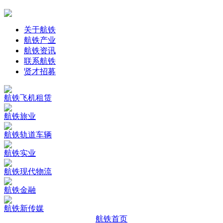
关于航铁
航铁产业
航铁资讯
联系航铁
贤才招募
航铁飞机租赁
航铁旅业
航铁轨道车辆
航铁实业
航铁现代物流
航铁金融
航铁新传媒
航铁首页